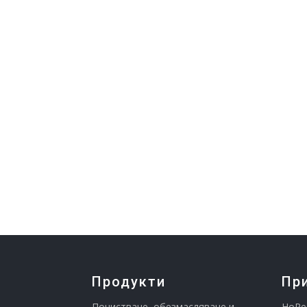
Продукти
Пр
Почистване, обезмасляване и
HoRe