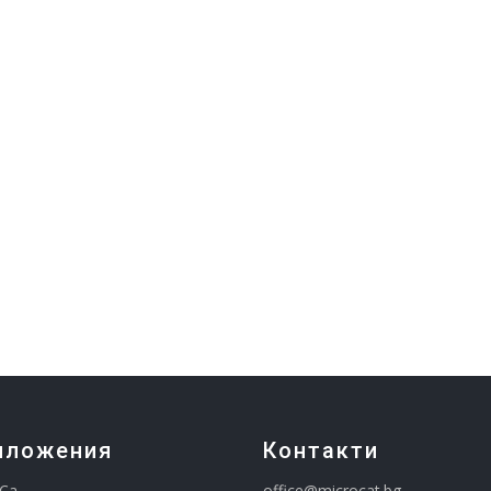
иложения
Контакти
Ca
office@microcat.
bg