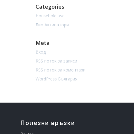
Categories
Household use
Био Активатори
Meta
Вход
RSS поток за записи
RSS поток за коментари
WordPress България
Полезни връзки
За нас