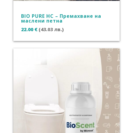
BIO PURE HC – Премахване на
маслени петна
22.00
€
(43.03 лв.)