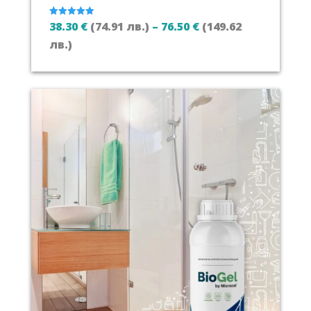
38.30
€
(74.91 лв.)
–
76.50
€
(149.62
Оценено с
5.00
от 5
Price
лв.)
range:
38.30 €
(74.91
лв.)
through
76.50 €
(149.62
лв.)