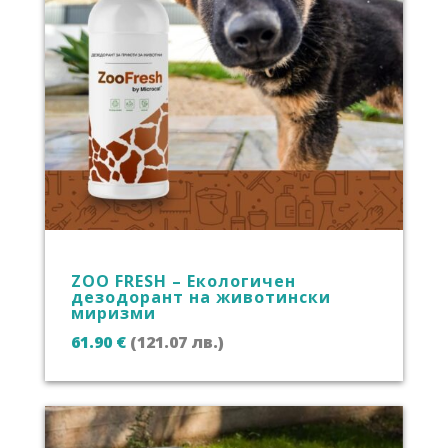
ZOO FRESH – Екологичен
дезодорант на животински
миризми
61.90
€
(121.07 лв.)