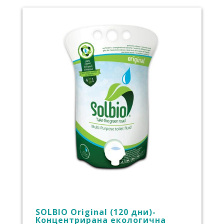
40.00 €
(78.23
лв.)
through
76.00 €
(148.64
лв.)
SOLBIO Original (120 дни)-
Концентрирана екологична