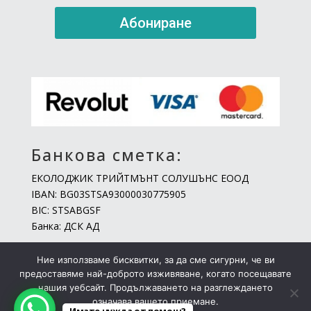
Абониране
Банкова сметка:
ЕКОЛОДЖИК ТРИЙТМЪНТ СОЛУШЪНС ЕООД
IBAN: BG03STSA93000030775905
BIC: STSABGSF
Банка: ДСК АД
Ние използваме бисквитки, за да сме сигурни, че ви
предоставяме най-доброто изживяване, когато посещавате
нашия уебсайт. Продължаването на разглеждането
означава вашето приемане.