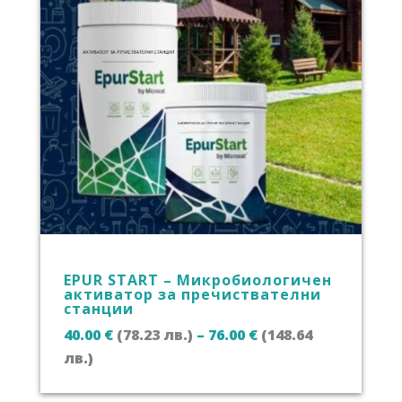
EPUR START – Микробиологичен
активатор за пречиствателни
станции
40.00
€
(78.23 лв.)
–
76.00
€
(148.64
Price
лв.)
range: