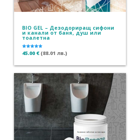
BIO GEL – Дезодориращ сифони
и канали от баня, душ или
тоалетна
45.00
€
(88.01 лв.)
Оценено с
5.00
от 5