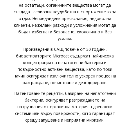
на остатъци, органичните вещества могат да
създадат сериозни неудобства в съоръжението за
отдих. Непредвидени прекъсвания, недоволни
клиенти, нежелани разходи и усложнения могат да
бъдат избегнати безопасно, екологично и без
усилия.
Произведени в САЩ повече от 30 години,
биоактиваторите Microcat съдържат най-висока
концентрация на непатогенни бактерии и
повърхностно активни вещества, като по този
начин осигуряват изключително ускорен процес на
разграждане, почистване и дезодориране.
Патентованите рецепти, базирани на непатогенни
бактерии, осигуряват разграждането на
натрупвания от органична материя в дренажни
системи или върху повърхности, като гарантират
срещу запушване и неприятни миризми.