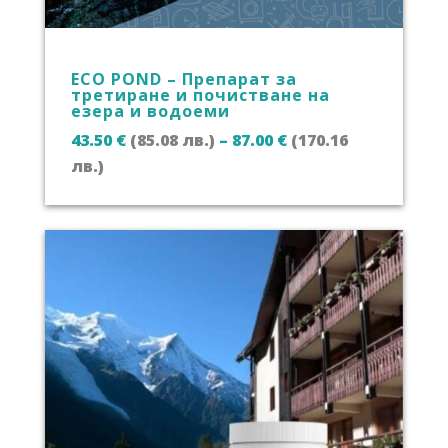
ECO POND – Препарат за
третиране и почистване на
езера и водоеми
43.50
€
(85.08 лв.)
–
87.00
€
(170.16
Price
лв.)
range:
43.50 €
(85.08
лв.)
through
87.00 €
(170.16
лв.)