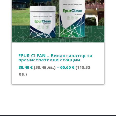
EPUR CLEAN – Биоактиватор за
пречиствателни станции
30.40
€
(59.46 лв.)
–
60.60
€
(118.52
Price
лв.)
range:
30.40 €
(59.46
лв.)
through
60.60 €