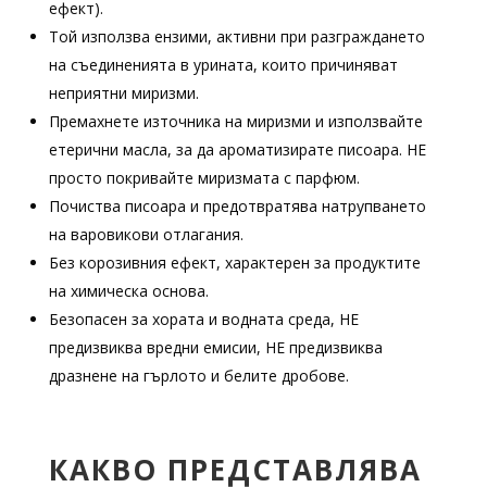
ефект).
Той използва ензими, активни при разграждането
на съединенията в урината, които причиняват
неприятни миризми.
Премахнете източника на миризми и използвайте
етерични масла, за да ароматизирате писоара. НЕ
просто покривайте миризмата с парфюм.
Почиства писоара и предотвратява натрупването
на варовикови отлагания.
Без корозивния ефект, характерен за продуктите
на химическа основа.
Безопасен за хората и водната среда, НЕ
предизвиква вредни емисии, НЕ предизвиква
дразнене на гърлото и белите дробове.
КАКВО ПРЕДСТАВЛЯВА