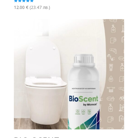
Оценено с
12.00
€
(23.47 лв.)
5.00
от 5