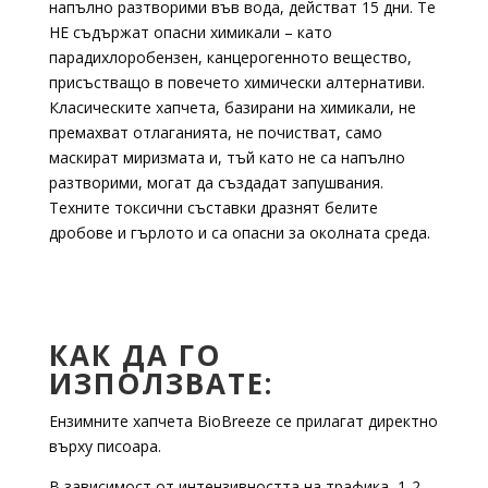
напълно разтворими във вода, действат 15 дни. Те
НЕ съдържат опасни химикали – като
парадихлоробензен, канцерогенното вещество,
присъстващо в повечето химически алтернативи.
Класическите хапчета, базирани на химикали, не
премахват отлаганията, не почистват, само
маскират миризмата и, тъй като не са напълно
разтворими, могат да създадат запушвания.
Техните токсични съставки дразнят белите
дробове и гърлото и са опасни за околната среда.
КАК ДА ГО
ИЗПОЛЗВАТЕ:
Ензимните хапчета BioBreeze се прилагат директно
върху писоара.
В зависимост от интензивността на трафика, 1-2