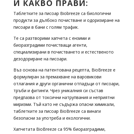
И КАКВО ПРАВИ:
Таблетките за писоар Biobreeze са биологични
продукти за дълбоко почистване и одоризиране на
писоари в бани с голям трафик.
Те са разтворими хапчета с ензими и
биоразградими почистващи агенти,
специализирани в почистването и естественото
дезодориране на писоари.
Въз основа на патентована рецепта, BioBreeze е
формулиран за премахване на варовикови
отлагания и други органични отпадъци от писоари,
тръби и фитинги. Чрез уникалния си състав
предпазва от токсични натрупвания и неприятни
миризми. Тъй като не съдържа опасни химикали,
таблетките за писоар BioBreeze са винаги
безопасни за употреба и екологични.
Хапчетата BioBreeze са 95% биоразградими,