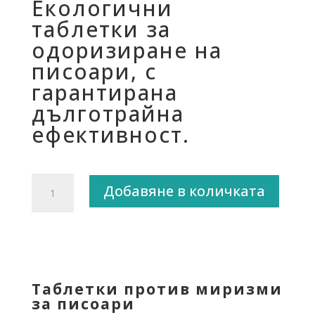
Екологични
таблетки за
одоризиране на
писоари, с
гарантирана
дълготрайна
ефективност.
количество
Добавяне в количката
за
BIO
BREEZE
-
Ензимни
таблетки
Таблетки против миризми
за
за писоари
писоари