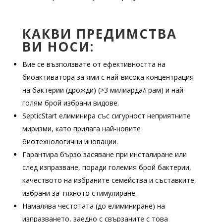
КАКВИ ПРЕДИМСТВА
ВИ НОСИ:
Вие се възползвате от ефективността на
биоактиватора за ями с най-висока концентрация
на бактерии (дрожди) (>3 милиарда/грам) и най-
голям брой избрани видове.
SepticStart елиминира със сигурност неприятните
миризми, като прилага най-новите
биотехнологични иновации.
Гарантира бързо засяване при инсталиране или
след изпразване, поради големия брой бактерии,
качеството на избраните семейства и съставките,
избрани за тяхното стимулиране.
Намалява честотата (до елиминиране) на
изпразването, заедно с свързаните с това