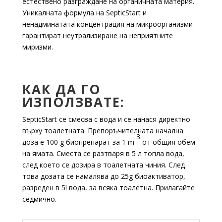
естествено разграждане на органичната материя.
Уникалната формула на SepticStart и
ненадминатата концентрация на микроорганизми
гарантират неутрализиране на неприятните
миризми.
КАК ДА ГО
ИЗПОЛЗВАТЕ:
SepticStart се смесва с вода и се нанася директно
върху тоалетната. Препоръчителната начална
3
доза е 100 g биопрепарат за 1 m
от общия обем
на ямата. Сместа се разтваря в 5 л топла вода,
след което се дозира в тоалетната чиния. След
това дозата се намалява до 25g биоактиватор,
разреден в 5l вода, за всяка тоалетна. Прилагайте
седмично.