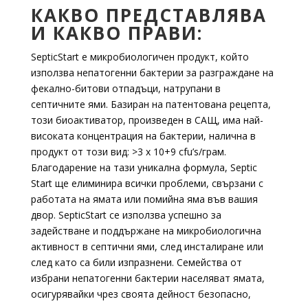
КАКВО ПРЕДСТАВЛЯВА
И КАКВО ПРАВИ:
SepticStart е микробиологичен продукт, който
използва непатогенни бактерии за разграждане на
фекално-битови отпадъци, натрупани в
септичните ями. Базиран на патентована рецепта,
този биоактиватор, произведен в САЩ, има най-
високата концентрация на бактерии, налична в
продукт от този вид: >3 x 10+9 cfu’s/грам.
Благодарение на тази уникална формула, Septic
Start ще елиминира всички проблеми, свързани с
работата на ямата или помийна яма във вашия
двор. SepticStart се използва успешно за
задействане и поддържане на микробиологична
активност в септични ями, след инсталиране или
след като са били изпразнени. Семейства от
избрани непатогенни бактерии населяват ямата,
осигурявайки чрез своята дейност безопасно,