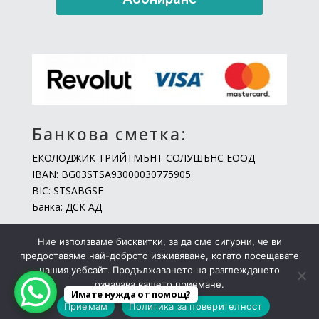
Банкова сметка:
ЕКОЛОДЖИК ТРИЙТМЪНТ СОЛУШЪНС ЕООД
IBAN: BG03STSA93000030775905
BIC: STSABGSF
Банка: ДСК АД
Ние използваме бисквитки, за да сме сигурни, че ви
предоставяме най-доброто изживяване, когато посещавате
нашия уебсайт. Продължаването на разглеждането
означава вашето приемане.
Имате нужда от помощ?
Copyright © 2026 Микрокат България
Приемам
Политика за поверителност