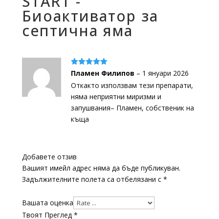
START -
Биоактиватор за
септична яма
Оценено с
Пламен Филипов
–
1 януари 2026
5
от 5
Откакто използвам тези препарати,
няма неприятни миризми и
запушвания– Пламен, собственик на
къща
Добавете отзив
Вашият имейл адрес няма да бъде публикуван.
Задължителните полета са отбелязани с
*
Вашата оценка
Твоят Преглед
*