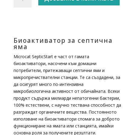
за
SEPTIC
START
-
Биоактиватор
за
Биоактиватор за септична
септична
яма
яма
Microcat SepticStart е част от гамата
биоактиватори, насочени към домашни
потребители, притежаващи септични ями и
микропречиствателни станции. Те са създадени, за
да осигурят много по-интензивна
микробиологична активност от обичайната. Всеки
продукт съдържа милиарди непатогенни бактерии,
100% естествени, с научно тествана способност да
разграждат органичните вещества. Постоянното
използване на биоактиватори спомага за доброто
функциониране на ямата или станцията, имайки
основна роля за получените резултати.