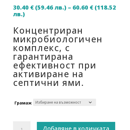
30.40
€
(59.46 лв.)
–
60.60
€
(118.52
Price
лв.)
range:
30.40 €
Концентриран
(59.46
микробиологичен
лв.)
комплекс, с
through
60.60 €
гарантирана
(118.52
ефективност при
лв.)
активиране на
септични ями.
Грамаж
количество
Добавяне в количката